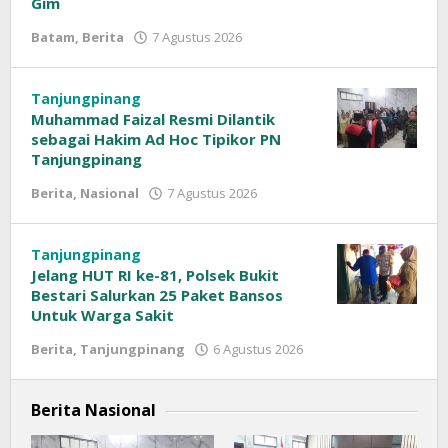
Gim
Batam
,
Berita
7 Agustus 2026
oleh
Sinar
Siber
Tanjungpinang
Muhammad Faizal Resmi Dilantik
sebagai Hakim Ad Hoc Tipikor PN
Tanjungpinang
Berita
,
Nasional
7 Agustus 2026
oleh
Sinar
Siber
Tanjungpinang
Jelang HUT RI ke-81, Polsek Bukit
Bestari Salurkan 25 Paket Bansos
Untuk Warga Sakit
Berita
,
Tanjungpinang
6 Agustus 2026
oleh
Sinar
Siber
Berita Nasional