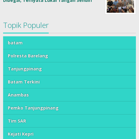
Dibegal, Ternyata Lukai Tangan Sendiri
Topik Populer
batam
Polresta Barelang
Tanjungpinang
Batam Terkini
Anambas
Pemko Tanjungpinang
Tim SAR
Kejati Kepri