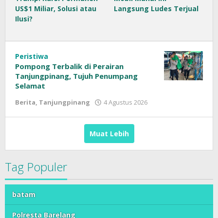
US$1 Miliar, Solusi atau
Langsung Ludes Terjual
Ilusi?
Peristiwa
Pompong Terbalik di Perairan
Tanjungpinang, Tujuh Penumpang
Selamat
Berita
,
Tanjungpinang
4 Agustus 2026
oleh
Sinar
Siber
Muat Lebih
Tag Populer
batam
Polresta Barelang