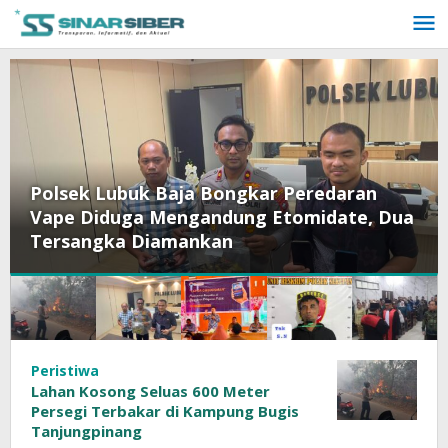
Lewati
ke
konten
buk Baja Bongkar Peredaran
Ombudsman 
ga Mengandung Etomidate, Dua
Keluhan Warg
 Diamankan
Dermaga
Sinar
Peristiwa
Lahan Kosong Seluas 600 Meter
Siber
Persegi Terbakar di Kampung Bugis
Tanjungpinang