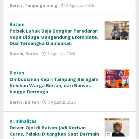
Berita
,
Tanjungpinang
8 Agustus 2026
oleh
Sinar
Siber
Batam
Polsek Lubuk Baja Bongkar Peredaran
Vape Diduga Mengandung Etomidate,
Dua Tersangka Diamankan
Batam
,
Berita
7 Agustus 2026
oleh
Sinar
Siber
Bintan
Ombudsman Kepri Tampung Beragam
Keluhan Warga Bintan, dari Bansos
hingga Dermaga
Berita
,
Bintan
7 Agustus 2026
oleh
Sinar
Siber
Kriminalitas
Driver Ojol di Batam Jadi Korban
Curas, Pelaku Ditangkap Saat Bermain