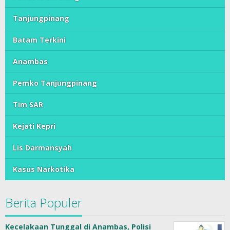
Tanjungpinang
Batam Terkini
Anambas
Pemko Tanjungpinang
Tim SAR
Kejati Kepri
Lis Darmansyah
Kasus Narkotika
Berita Populer
Kecelakaan Tunggal di Anambas, Polisi