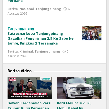
Perdana
Berita
,
Nasional
,
Tanjungpinang
6
Agustus 2026
oleh
Sinar
Siber
Tanjungpinang
Satresnarkoba Tanjungpinang
Gagalkan Pengiriman 2,9 Kg Sabu ke
Jambi, Ringkus 2 Tersangka
Berita
,
Kriminal
,
Tanjungpinang
5
Agustus 2026
oleh
Sinar
Siber
Berita Video
Dewan Perdamaian Versi
Baru Meluncur di RI,
Trump: Kursi Permanen
Mobil Mahal Ini