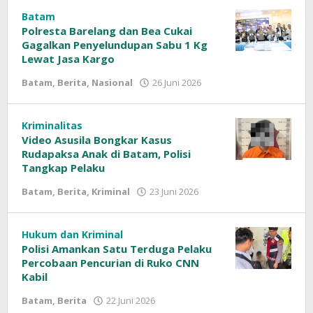
Siber
Batam
Polresta Barelang dan Bea Cukai
Gagalkan Penyelundupan Sabu 1 Kg
Lewat Jasa Kargo
Batam
,
Berita
,
Nasional
26 Juni 2026
oleh
Sinar
Siber
Kriminalitas
Video Asusila Bongkar Kasus
Rudapaksa Anak di Batam, Polisi
Tangkap Pelaku
Batam
,
Berita
,
Kriminal
23 Juni 2026
oleh
Sinar
Siber
Hukum dan Kriminal
Polisi Amankan Satu Terduga Pelaku
Percobaan Pencurian di Ruko CNN
Kabil
Batam
,
Berita
22 Juni 2026
oleh