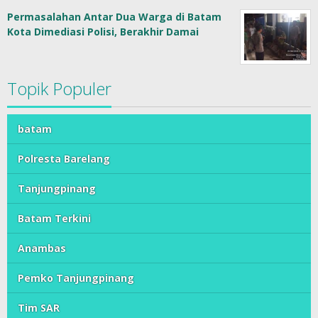
Permasalahan Antar Dua Warga di Batam
Kota Dimediasi Polisi, Berakhir Damai
Topik Populer
batam
Polresta Barelang
Tanjungpinang
Batam Terkini
Anambas
Pemko Tanjungpinang
Tim SAR