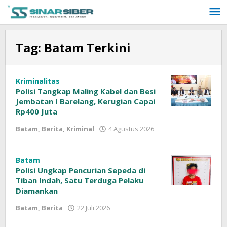
Lewati
ke
konten
Tag:
Batam Terkini
Kriminalitas
Polisi Tangkap Maling Kabel dan Besi
Jembatan I Barelang, Kerugian Capai
Rp400 Juta
Batam
,
Berita
,
Kriminal
4 Agustus 2026
oleh
Sinar
Siber
Batam
Polisi Ungkap Pencurian Sepeda di
Tiban Indah, Satu Terduga Pelaku
Diamankan
Batam
,
Berita
22 Juli 2026
oleh
Sinar