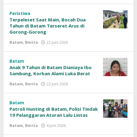
Sinar
Siber
Peristiwa
Terpeleset Saat Main, Bocah Dua
Tahun di Batam Terseret Arus di
Gorong-Gorong
Batam
,
Berita
22 Juni 2026
oleh
Sinar
Siber
Batam
Anak 9 Tahun di Batam Dianiaya Ibu
Sambung, Korban Alami Luka Berat
Batam
,
Berita
22 Juni 2026
oleh
Sinar
Siber
Batam
Patroli Hunting di Batam, Polisi Tindak
19 Pelanggaran Aturan Lalu Lintas
Batam
,
Berita
4 Juni 2026
oleh
Sinar