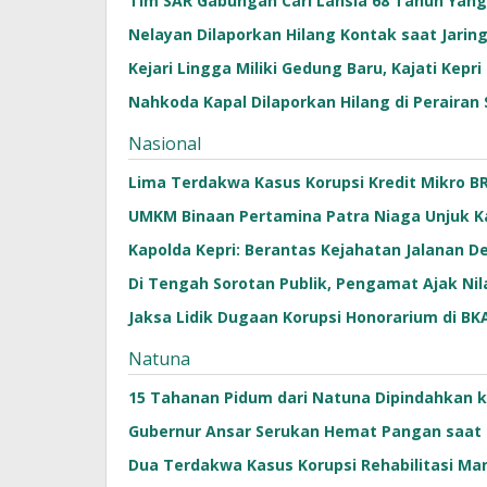
Tim SAR Gabungan Cari Lansia 68 Tahun Yang 
Nelayan Dilaporkan Hilang Kontak saat Jaring
Kejari Lingga Miliki Gedung Baru, Kajati Kep
Nahkoda Kapal Dilaporkan Hilang di Peraira
Nasional
Lima Terdakwa Kasus Korupsi Kredit Mikro BR
UMKM Binaan Pertamina Patra Niaga Unjuk Ka
Kapolda Kepri: Berantas Kejahatan Jalanan De
Di Tengah Sorotan Publik, Pengamat Ajak Nila
Jaksa Lidik Dugaan Korupsi Honorarium di BK
Natuna
15 Tahanan Pidum dari Natuna Dipindahkan 
Gubernur Ansar Serukan Hemat Pangan saat
Dua Terdakwa Kasus Korupsi Rehabilitasi Ma