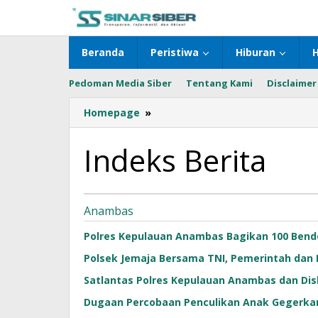
Lewati
ke
konten
Beranda
Peristiwa
Hiburan
Pedoman Media Siber
Tentang Kami
Disclaimer
Homepage
»
Indeks
Berita
Indeks Berita
9
Anambas
September
Polres Kepulauan Anambas Bagikan 100 Bend
2017
oleh
Polsek Jemaja Bersama TNI, Pemerintah dan 
Sinar
Siber
Satlantas Polres Kepulauan Anambas dan Dis
Dugaan Percobaan Penculikan Anak Gegerkan