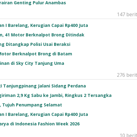
rairan Genting Pulur Anambas
147 beri
n I Barelang, Kerugian Capai Rp400 Juta
am, 41 Motor Berknalpot Brong Ditindak
ng Ditangkap Polisi Usai Beraksi
 Motor Berknalpot Brong di Batam
inan di Sky City Tanjung Uma
276 beri
I Tanjungpinang Jalani Sidang Perdana
riman 2,9 Kg Sabu ke Jambi, Ringkus 2 Tersangka
g, Tujuh Penumpang Selamat
n I Barelang, Kerugian Capai Rp400 Juta
rya di Indonesia Fashion Week 2026
10 beri