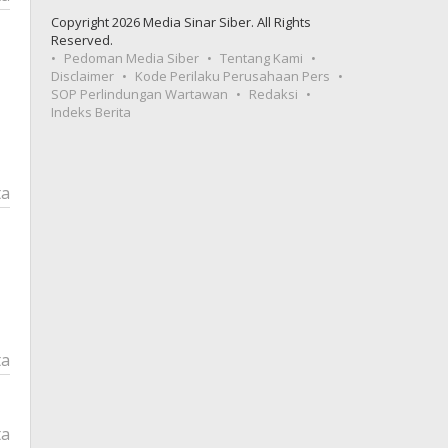
Copyright 2026 Media Sinar Siber. All Rights
Reserved.
Pedoman Media Siber
Tentang Kami
Disclaimer
Kode Perilaku Perusahaan Pers
SOP Perlindungan Wartawan
Redaksi
Indeks Berita
ta
ta
ta