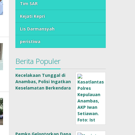
Tim SAR
Kejati Kepri
Lis Darmansyah
peristiwa
Berita Populer
Kecelakaan Tunggal di
Anambas, Polisi Ingatkan
Keselamatan Berkendara
Pemko Gelontorkan Dana