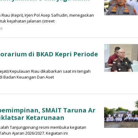
iau (Kepri), Irjen Pol Asep Safrudin, menegaskan
uk kejahatan jalanan (street
26
oleh
Sinar
Siber
orarium di BKAD Kepri Periode
jati) Kepulauan Riau dikabarkan saat ini tengah
di Badan Keuangan Dan Aset
oleh
inar
iber
epemimpinan, SMAIT Taruna Ar
iklatsar Ketarunaan
isalah Tanjungpinang resmi membuka kegiatan
Tahun Ajaran 2026/2027. Kegiatan ini