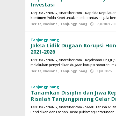
Investasi
TANJUNGPINANG, sinarsiber.com – Kapolda Kepulauan R
komitmen Polda Kepri untuk memberantas segala bent
Berita
,
Nasional
,
Tanjungpinang
3 Agustus 20
Tanjungpinang
Jaksa Lidik Dugaan Korupsi Hon
2021-2026
TANJUNGPINANG, sinarsiber.com – Kejaksaan Tinggi (Ke
melakukan penyelidikan dugaan korupsi honorarium 
Berita
,
Nasional
,
Tanjungpinang
31 Juli 2026
S
S
Tanjungpinang
Tanamkan Disiplin dan Jiwa K
Risalah Tanjungpinang Gelar D
TANJUNGPINANG, sinarsiber.com – SMAIT Taruna Ar R
Pendidikan dan Latihan Dasar (Diklatsar) Ketarunaan 