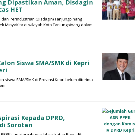
ng Dipastikan Aman, Disdagin
tas HET
dan Perindustrian (Disdagin) Tanjungpinang
 MinyaKita di wilayah Kota Tanjungpinang dalam
oleh
inar
iber
Calon Siswa SMA/SMK di Kepri
eri
n siswa SMA/SMK di Provinsi Kepri belum diterima
tem
spirasi Kepada DPRD,
di Sorotan
 PPPK yang tergabung dalam Ikatan Pendidik