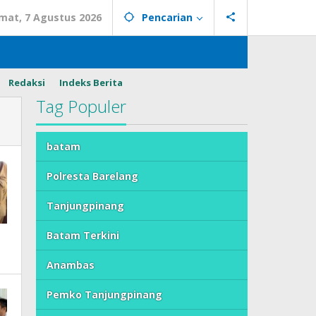
mat, 7 Agustus 2026
Pencarian
Redaksi
Indeks Berita
Tag Populer
batam
Polresta Barelang
Tanjungpinang
Batam Terkini
Anambas
Pemko Tanjungpinang