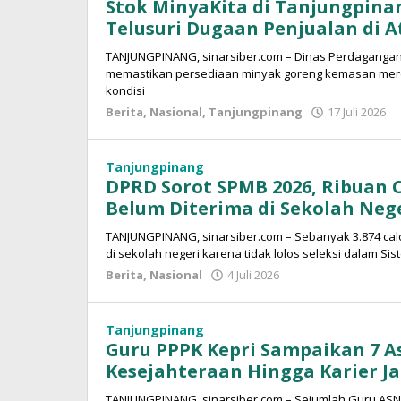
Stok MinyaKita di Tanjungpina
Telusuri Dugaan Penjualan di A
TANJUNGPINANG, sinarsiber.com – Dinas Perdagangan 
memastikan persediaan minyak goreng kemasan merek
kondisi
Berita
,
Nasional
,
Tanjungpinang
17 Juli 2026
S
S
Tanjungpinang
DPRD Sorot SPMB 2026, Ribuan 
Belum Diterima di Sekolah Neg
TANJUNGPINANG, sinarsiber.com – Sebanyak 3.874 calo
di sekolah negeri karena tidak lolos seleksi dalam Sis
Berita
,
Nasional
4 Juli 2026
oleh
Sinar
Siber
Tanjungpinang
Guru PPPK Kepri Sampaikan 7 A
Kesejahteraan Hingga Karier Ja
TANJUNGPINANG, sinarsiber.com – Sejumlah Guru ASN