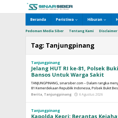
Lewati
ke
konten
Beranda
Peristiwa
Hiburan
Pedoman Media Siber
Tentang Kami
Disclaimer
Tag:
Tanjungpinang
Tanjungpinang
Jelang HUT RI ke-81, Polsek Buk
Bansos Untuk Warga Sakit
TANJUNGPINANG, sinarsiber.com – Dalam rangka meny
81 Kemerdekaan Republik Indonesia, Polsek Bukit Bes
Berita
,
Tanjungpinang
6 Agustus 2026
oleh
Sinar
Siber
Tanjungpinang
Kapolda Kepri: Berantas Kejaha