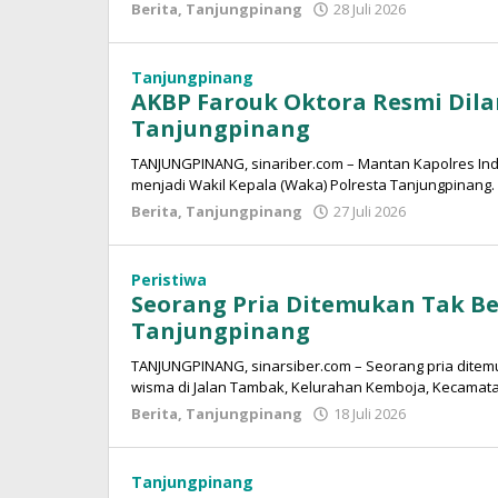
Berita
,
Tanjungpinang
28 Juli 2026
oleh
Sinar
Siber
Tanjungpinang
AKBP Farouk Oktora Resmi Dila
Tanjungpinang
TANJUNGPINANG, sinariber.com – Mantan Kapolres Indragi
menjadi Wakil Kepala (Waka) Polresta Tanjungpinang.
Berita
,
Tanjungpinang
27 Juli 2026
oleh
Sinar
Siber
Peristiwa
Seorang Pria Ditemukan Tak B
Tanjungpinang
TANJUNGPINANG, sinarsiber.com – Seorang pria dite
wisma di Jalan Tambak, Kelurahan Kemboja, Kecamata
Berita
,
Tanjungpinang
18 Juli 2026
oleh
Sinar
Siber
Tanjungpinang