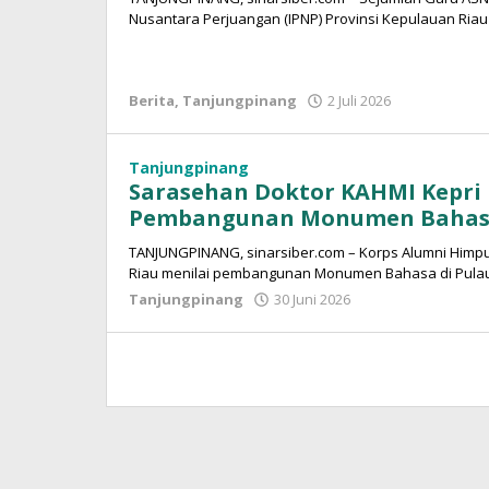
Nusantara Perjuangan (IPNP) Provinsi Kepulauan Riau
Berita
,
Tanjungpinang
2 Juli 2026
oleh
Sinar
Siber
Tanjungpinang
Sarasehan Doktor KAHMI Kepri D
Pembangunan Monumen Baha
TANJUNGPINANG, sinarsiber.com – Korps Alumni Himp
Riau menilai pembangunan Monumen Bahasa di Pulau
Tanjungpinang
30 Juni 2026
oleh
Sinar
Siber