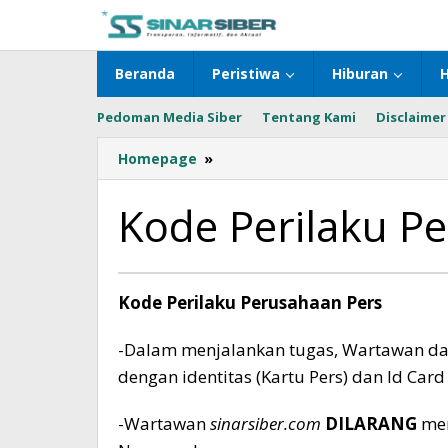
Lewati
ke
konten
Beranda
Peristiwa
Hiburan
Pedoman Media Siber
Tentang Kami
Disclaimer
Homepage
»
Kode
Perilaku
Perusahaan
Kode Perilaku P
Pers
28
Kode Perilaku Perusahaan Pers
Februari
2026
-Dalam menjalankan tugas, Wartawan dan
oleh
Sinar
dengan identitas (Kartu Pers) dan Id Car
Siber
-Wartawan
sinarsiber.com
DILARANG
mem