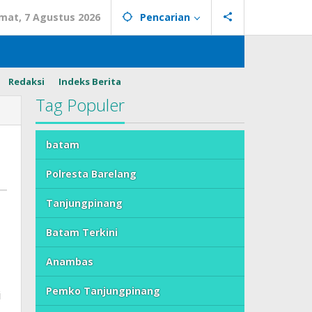
mat, 7 Agustus 2026
Pencarian
Redaksi
Indeks Berita
Tag Populer
batam
Polresta Barelang
Tanjungpinang
Batam Terkini
Anambas
Pemko Tanjungpinang
i