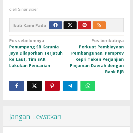
oleh
Sinar Siber
Ikuti Kami Pada
Navigasi
Pos sebelumnya
Pos berikutnya
Penumpang SB Karunia
Perkuat Pembiayaan
pos
Jaya Dilaporkan Terjatuh
Pembangunan, Pemprov
ke Laut, Tim SAR
Kepri Teken Perjanjian
Lakukan Pencarian
Pinjaman Daerah dengan
Bank BJB
Jangan Lewatkan