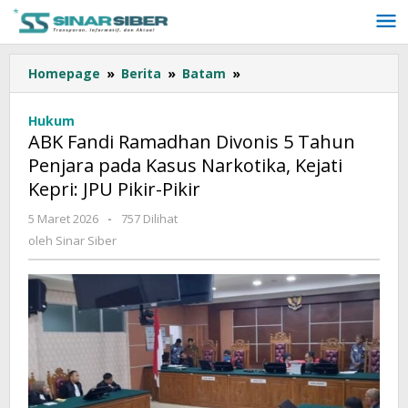
Lewati
ke
konten
Homepage
»
Berita
»
Batam
»
ABK
Fandi
Ramadhan
Hukum
Divonis
ABK Fandi Ramadhan Divonis 5 Tahun
5
Penjara pada Kasus Narkotika, Kejati
Tahun
Kepri: JPU Pikir-Pikir
Penjara
pada
5 Maret 2026
oleh
-
757 Dilihat
Kasus
Sinar
oleh
Sinar Siber
Narkotika,
Siber
Kejati
Kepri:
JPU
Pikir-
Pikir