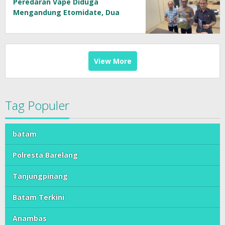
Peredaran Vape Diduga
Mengandung Etomidate, Dua
Tersangka Diamankan
View More
Tag Populer
batam
Polresta Barelang
Tanjungpinang
Batam Terkini
Anambas