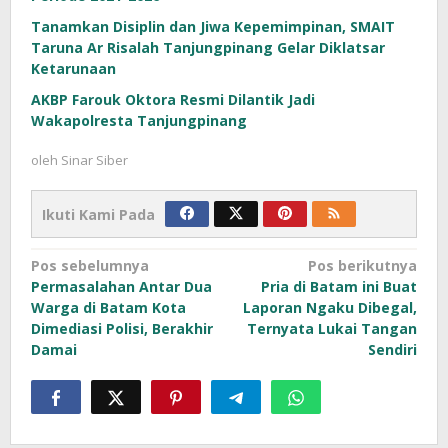
Tanamkan Disiplin dan Jiwa Kepemimpinan, SMAIT
Taruna Ar Risalah Tanjungpinang Gelar Diklatsar
Ketarunaan
AKBP Farouk Oktora Resmi Dilantik Jadi
Wakapolresta Tanjungpinang
oleh
Sinar Siber
Ikuti Kami Pada
Navigasi
Pos sebelumnya
Pos berikutnya
Permasalahan Antar Dua
Pria di Batam ini Buat
pos
Warga di Batam Kota
Laporan Ngaku Dibegal,
Dimediasi Polisi, Berakhir
Ternyata Lukai Tangan
Damai
Sendiri