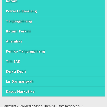
batam
Polresta Barelang
Tanjungpinang
Batam Terkini
Anambas
Pemko Tanjungpinang
Tim SAR
Kejati Kepri
Lis Darmansyah
Kasus Narkotika
Copyright 2026 Media Sinar Siber. All Rights Reserved.