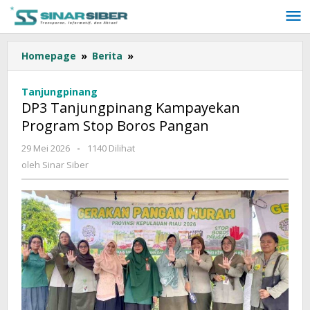
Lewati
ke
konten
Homepage
»
Berita
»
DP3
Tanjungpinang
Kampayekan
Tanjungpinang
Program
DP3 Tanjungpinang Kampayekan
Stop
Program Stop Boros Pangan
Boros
Pangan
29 Mei 2026
oleh
-
1140 Dilihat
Sinar
oleh
Sinar Siber
Siber