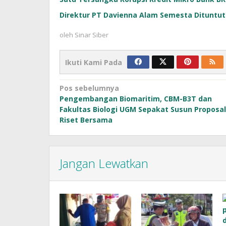
Direktur PT Davienna Alam Semesta Dituntut
oleh
Sinar Siber
Ikuti Kami Pada
Navigasi
Pos sebelumnya
Pengembangan Biomaritim, CBM-B3T dan
pos
Fakultas Biologi UGM Sepakat Susun Proposal
Riset Bersama
Jangan Lewatkan