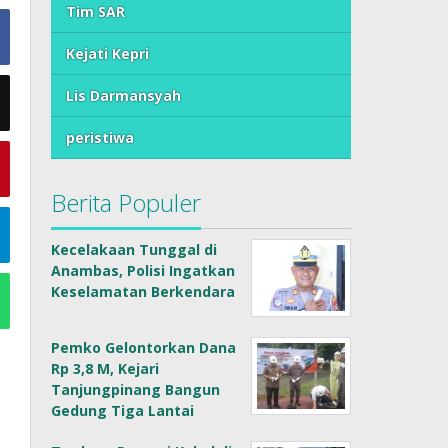
Tim SAR
Kejati Kepri
Lis Darmansyah
peristiwa
Berita Populer
Kecelakaan Tunggal di
Anambas, Polisi Ingatkan
Keselamatan Berkendara
Pemko Gelontorkan Dana
Rp 3,8 M, Kejari
Tanjungpinang Bangun
Gedung Tiga Lantai