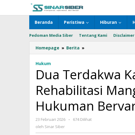
Lewati
ke
konten
Beranda
Peristiwa
Hiburan
Pedoman Media Siber
Tentang Kami
Disclaimer
Homepage
»
Berita
»
Dua
Terdakwa
Kasus
Hukum
Korupsi
Dua Terdakwa Ka
Rehabilitasi
Mangrove
Rehabilitasi Man
di
Natuna
Divonis
Hukuman Bervar
Hukuman
Bervariasi
23 Februari 2026
oleh
-
674 Dilihat
Sinar
oleh
Sinar Siber
Siber