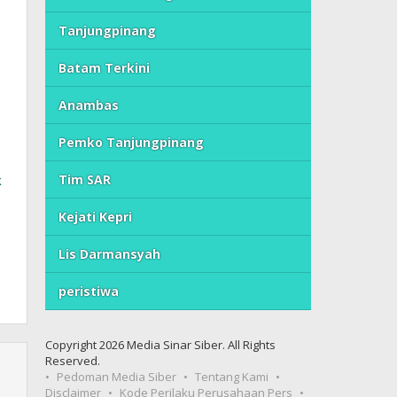
Tanjungpinang
Batam Terkini
Anambas
Pemko Tanjungpinang
Tim SAR
k
Kejati Kepri
g
Lis Darmansyah
peristiwa
Copyright 2026 Media Sinar Siber. All Rights
Reserved.
Pedoman Media Siber
Tentang Kami
Disclaimer
Kode Perilaku Perusahaan Pers