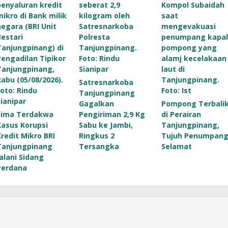
Satresnarkoba
Tanjungpinang
Gagalkan
Pompong Terbali
Lima Terdakwa
Pengiriman 2,9 Kg
di Perairan
Kasus Korupsi
Sabu ke Jambi,
Tanjungpinang,
Kredit Mikro BRI
Ringkus 2
Tujuh Penumpan
Tanjungpinang
Tersangka
Selamat
Jalani Sidang
Perdana