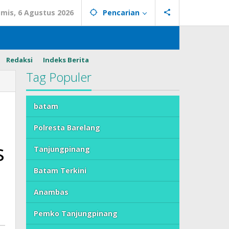
mis, 6 Agustus 2026
Pencarian
Redaksi
Indeks Berita
Tag Populer
batam
Polresta Barelang
s
Tanjungpinang
Batam Terkini
Anambas
Pemko Tanjungpinang