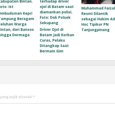
Muhammad Faizal
Ombudsman Kepri
Resmi Dilantik
Tampung Beragam
sebagai Hakim Ad
Keluhan Warga
Hoc Tipikor PN
Bintan, dari Bansos
Driver Ojol di
Tanjungpinang
hingga Dermaga
Batam Jadi Korban
Curas, Pelaku
Ditangkap Saat
Bermain Gim
 yang wajib ditandai
*