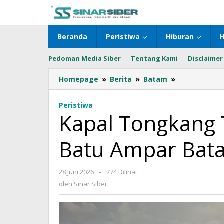
Lewati
ke
konten
Beranda
Peristiwa
Hiburan
Pedoman Media Siber
Tentang Kami
Disclaimer
Homepage
»
Berita
»
Batam
»
Kapal
Tongkang
Terbalik
Peristiwa
di
Kapal Tongkang T
Perairan
Batu
Batu Ampar Bata
Ampar
Batam,
Muatan
28 Juni 2026
oleh
-
774 Dilihat
Batu
Sinar
oleh
Sinar Siber
Granit
Siber