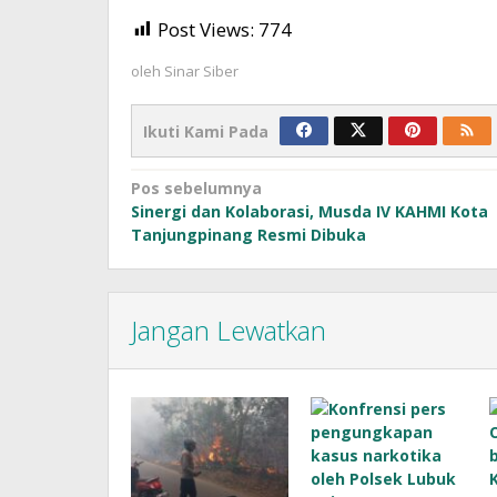
Post Views:
774
oleh
Sinar Siber
Ikuti Kami Pada
Navigasi
Pos sebelumnya
Sinergi dan Kolaborasi, Musda IV KAHMI Kota
pos
Tanjungpinang Resmi Dibuka
Jangan Lewatkan