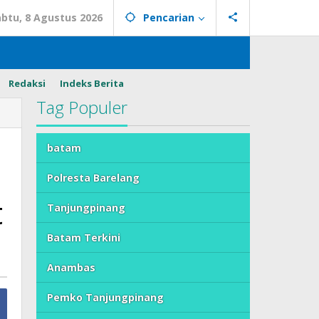
abtu, 8 Agustus 2026
Pencarian
Redaksi
Indeks Berita
Tag Populer
batam
Polresta Barelang
t
Tanjungpinang
Batam Terkini
Anambas
Pemko Tanjungpinang