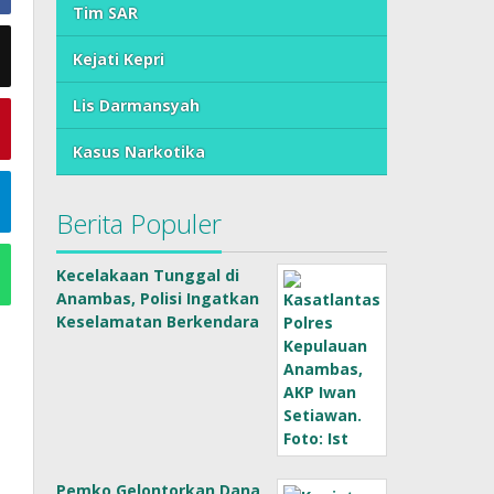
Tim SAR
Kejati Kepri
Lis Darmansyah
Kasus Narkotika
Berita Populer
Kecelakaan Tunggal di
Anambas, Polisi Ingatkan
Keselamatan Berkendara
Pemko Gelontorkan Dana