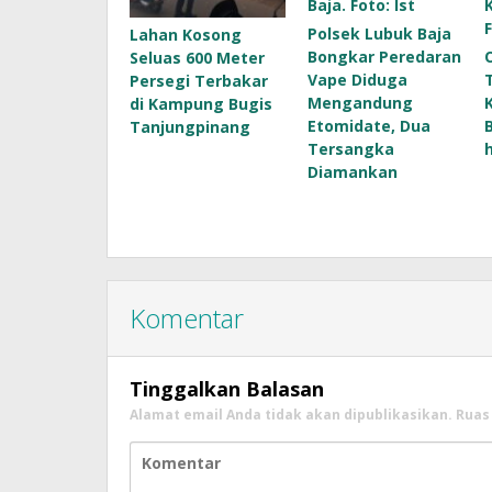
Polsek Lubuk Baja
Lahan Kosong
Bongkar Peredaran
Seluas 600 Meter
Vape Diduga
Persegi Terbakar
Mengandung
di Kampung Bugis
Etomidate, Dua
Tanjungpinang
Tersangka
Diamankan
Komentar
Tinggalkan Balasan
Alamat email Anda tidak akan dipublikasikan.
Ruas