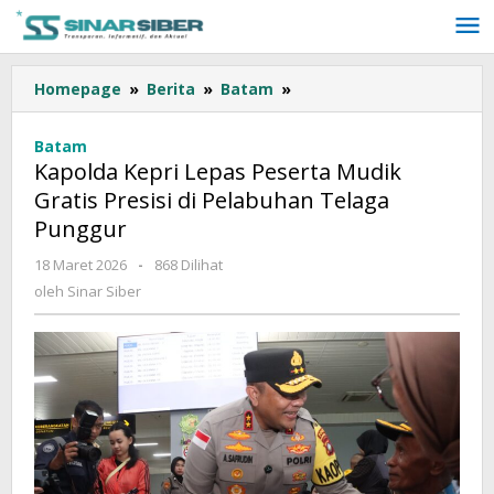
Lewati
ke
konten
Homepage
»
Berita
»
Batam
»
Kapolda
Kepri
Lepas
Batam
Peserta
Kapolda Kepri Lepas Peserta Mudik
Mudik
Gratis Presisi di Pelabuhan Telaga
Gratis
Punggur
Presisi
di
18 Maret 2026
oleh
-
868 Dilihat
Pelabuhan
Sinar
oleh
Sinar Siber
Telaga
Siber
Punggur