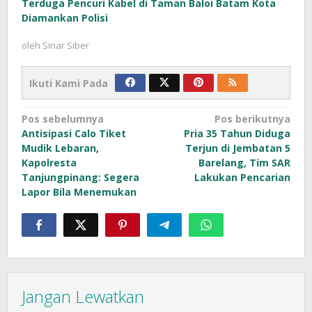
Terduga Pencuri Kabel di Taman Baloi Batam Kota
Diamankan Polisi
oleh
Sinar Siber
Ikuti Kami Pada
Navigasi
Pos sebelumnya
Pos berikutnya
Antisipasi Calo Tiket
Pria 35 Tahun Diduga
pos
Mudik Lebaran,
Terjun di Jembatan 5
Kapolresta
Barelang, Tim SAR
Tanjungpinang: Segera
Lakukan Pencarian
Lapor Bila Menemukan
Jangan Lewatkan