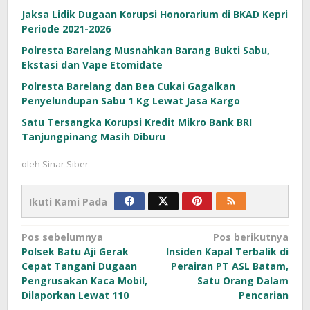
Jaksa Lidik Dugaan Korupsi Honorarium di BKAD Kepri
Periode 2021-2026
Polresta Barelang Musnahkan Barang Bukti Sabu,
Ekstasi dan Vape Etomidate
Polresta Barelang dan Bea Cukai Gagalkan
Penyelundupan Sabu 1 Kg Lewat Jasa Kargo
Satu Tersangka Korupsi Kredit Mikro Bank BRI
Tanjungpinang Masih Diburu
oleh
Sinar Siber
Ikuti Kami Pada
Navigasi
Pos sebelumnya
Pos berikutnya
Polsek Batu Aji Gerak
Insiden Kapal Terbalik di
pos
Cepat Tangani Dugaan
Perairan PT ASL Batam,
Pengrusakan Kaca Mobil,
Satu Orang Dalam
Dilaporkan Lewat 110
Pencarian