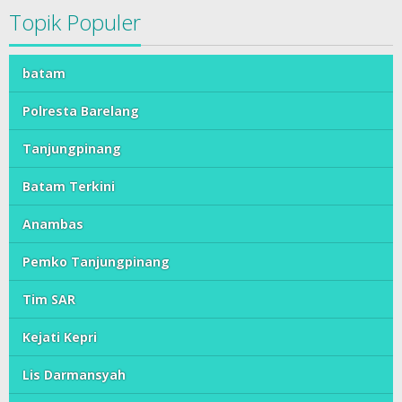
Topik Populer
batam
Polresta Barelang
Tanjungpinang
Batam Terkini
Anambas
Pemko Tanjungpinang
Tim SAR
Kejati Kepri
Lis Darmansyah