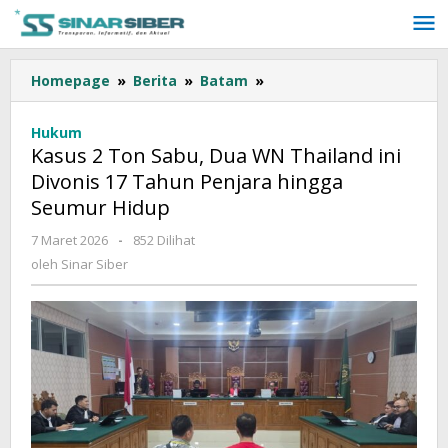
Lewati
ke
konten
Homepage
»
Berita
»
Batam
»
Kasus
2
Ton
Hukum
Sabu,
Kasus 2 Ton Sabu, Dua WN Thailand ini
Dua
Divonis 17 Tahun Penjara hingga
WN
Seumur Hidup
Thailand
ini
7 Maret 2026
oleh
-
852 Dilihat
Divonis
Sinar
oleh
Sinar Siber
17
Siber
Tahun
Penjara
hingga
Seumur
Hidup