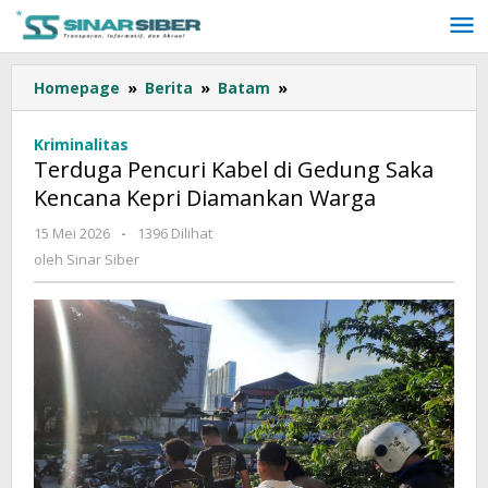
Lewati
ke
konten
Homepage
»
Berita
»
Batam
»
Terduga
Pencuri
Kabel
Kriminalitas
di
Terduga Pencuri Kabel di Gedung Saka
Gedung
Kencana Kepri Diamankan Warga
Saka
Kencana
15 Mei 2026
oleh
-
1396 Dilihat
Kepri
Sinar
oleh
Sinar Siber
Diamankan
Siber
Warga