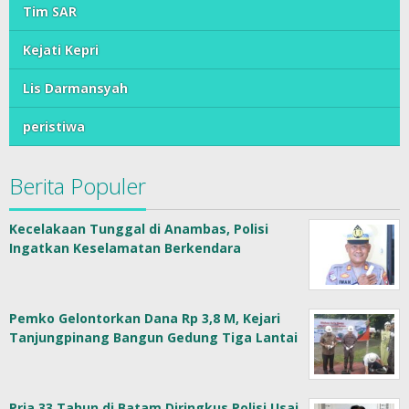
Tim SAR
Kejati Kepri
Lis Darmansyah
peristiwa
Berita Populer
Kecelakaan Tunggal di Anambas, Polisi
Ingatkan Keselamatan Berkendara
Pemko Gelontorkan Dana Rp 3,8 M, Kejari
Tanjungpinang Bangun Gedung Tiga Lantai
Pria 33 Tahun di Batam Diringkus Polisi Usai