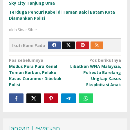
Sky City Tanjung Uma
Terduga Pencuri Kabel di Taman Baloi Batam Kota
Diamankan Polisi
oleh
Sinar Siber
Ikuti Kami Pada
Navigasi
Pos sebelumnya
Pos berikutnya
Modus Pura Pura Kenal
Libatkan WNA Malaysia,
pos
Teman Korban, Pelaku
Polresta Barelang
Kasus Curanmor Dibekuk
Ungkap Kasus
Polisi
Eksploitasi Anak
Jangan Lewatkan