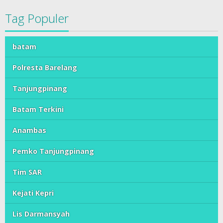
Tag Populer
batam
Polresta Barelang
Tanjungpinang
Batam Terkini
Anambas
Pemko Tanjungpinang
Tim SAR
Kejati Kepri
Lis Darmansyah