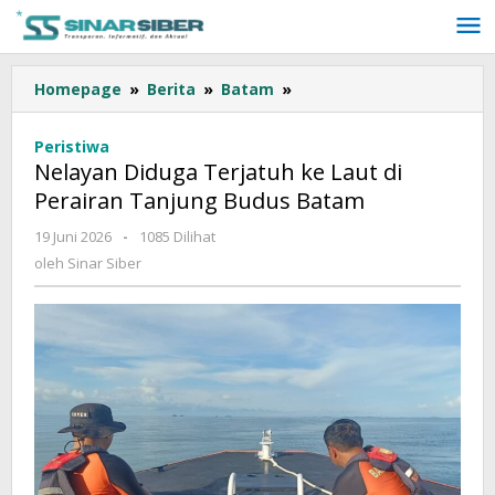
Lewati
ke
konten
Homepage
»
Berita
»
Batam
»
Nelayan
Diduga
Terjatuh
Peristiwa
ke
Nelayan Diduga Terjatuh ke Laut di
Laut
Perairan Tanjung Budus Batam
di
Perairan
19 Juni 2026
oleh
-
1085 Dilihat
Tanjung
Sinar
oleh
Sinar Siber
Budus
Siber
Batam