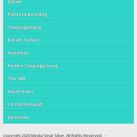
batam
Polresta Barelang
Tanjungpinang
Batam Terkini
Anambas
Pemko Tanjungpinang
Tim SAR
Kejati Kepri
Lis Darmansyah
peristiwa
Copyright 2026 Media Sinar Siber. All Rights Reserved.