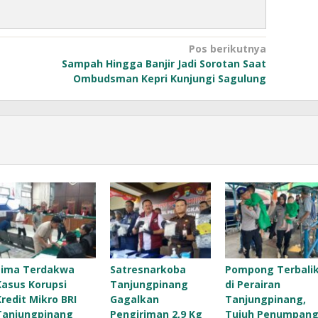
Pos berikutnya
Sampah Hingga Banjir Jadi Sorotan Saat
Ombudsman Kepri Kunjungi Sagulung
Lima Terdakwa
Satresnarkoba
Pompong Terbali
Kasus Korupsi
Tanjungpinang
di Perairan
Kredit Mikro BRI
Gagalkan
Tanjungpinang,
Tanjungpinang
Pengiriman 2,9 Kg
Tujuh Penumpan