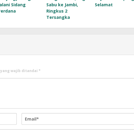
Jalani Sidang
Sabu ke Jambi,
Selamat
Perdana
Ringkus 2
Tersangka
 yang wajib ditandai
*