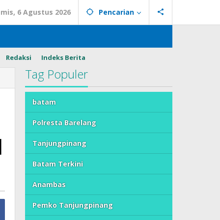
mis, 6 Agustus 2026
Pencarian
Redaksi
Indeks Berita
Tag Populer
batam
Polresta Barelang
l
Tanjungpinang
Batam Terkini
Anambas
Pemko Tanjungpinang