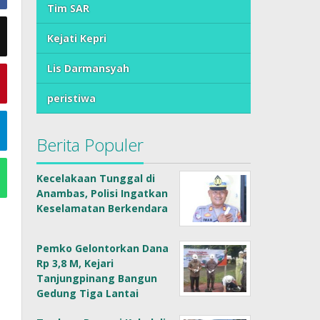
Tim SAR
Kejati Kepri
Lis Darmansyah
peristiwa
Berita Populer
Kecelakaan Tunggal di
Anambas, Polisi Ingatkan
Keselamatan Berkendara
Pemko Gelontorkan Dana
Rp 3,8 M, Kejari
Tanjungpinang Bangun
Gedung Tiga Lantai