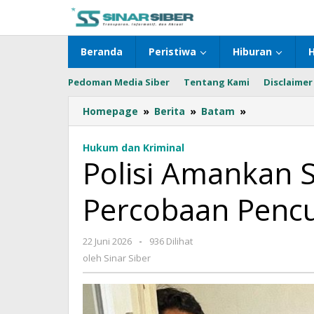
Lewati
ke
konten
Beranda
Peristiwa
Hiburan
Pedoman Media Siber
Tentang Kami
Disclaimer
Homepage
»
Berita
»
Batam
»
Polisi
Amankan
Satu
Hukum dan Kriminal
Terduga
Polisi Amankan 
Pelaku
Percobaan
Percobaan Pencu
Pencurian
di
Ruko
22 Juni 2026
oleh
-
936 Dilihat
CNN
Sinar
oleh
Sinar Siber
Kabil
Siber