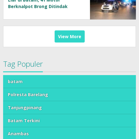
Berknalpot Brong Ditindak
View More
Tag Populer
batam
Polresta Barelang
Tanjungpinang
Batam Terkini
Anambas