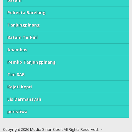
batam
Polresta Barelang
Tanjungpinang
Batam Terkini
Anambas
Pemko Tanjungpinang
Tim SAR
Kejati Kepri
Lis Darmansyah
peristiwa
Copyright 2026 Media Sinar Siber. All Rights Reserved.