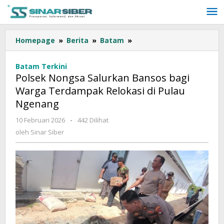
Lewati
ke
konten
Homepage
»
Berita
»
Batam
»
Polsek
Nongsa
Salurkan
Batam Terkini
Bansos
Polsek Nongsa Salurkan Bansos bagi
bagi
Warga Terdampak Relokasi di Pulau
Warga
Ngenang
Terdampak
Relokasi
10 Februari 2026
oleh
-
442 Dilihat
di
Sinar
oleh
Sinar Siber
Pulau
Siber
Ngenang