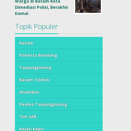
Warga di Batam Kota
Dimediasi Polisi, Berakhir
Damai
Topik Populer
batam
Polresta Barelang
Tanjungpinang
Batam Terkini
Anambas
Pemko Tanjungpinang
Tim SAR
Kejati Kepri