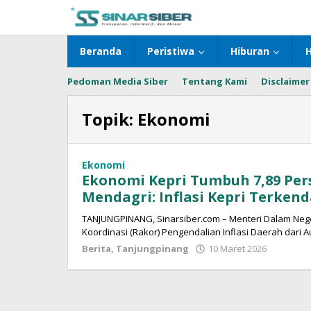
Lewati
ke
konten
Beranda
Peristiwa
Hiburan
Pedoman Media Siber
Tentang Kami
Disclaimer
Topik:
Ekonomi
Ekonomi
Ekonomi Kepri Tumbuh 7,89 Pers
Mendagri: Inflasi Kepri Terkend
TANJUNGPINANG, Sinarsiber.com – Menteri Dalam Nege
Koordinasi (Rakor) Pengendalian Inflasi Daerah dari A
Berita
,
Tanjungpinang
10 Maret 2026
oleh
Sinar
Siber