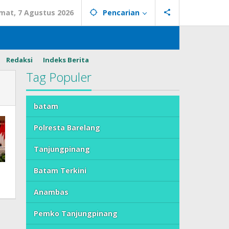
mat, 7 Agustus 2026
Pencarian
Redaksi
Indeks Berita
Tag Populer
batam
Polresta Barelang
Tanjungpinang
Batam Terkini
Anambas
Pemko Tanjungpinang