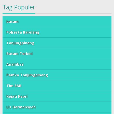
Siber
Tag Populer
batam
Polresta Barelang
Tanjungpinang
Batam Terkini
Anambas
Pemko Tanjungpinang
Tim SAR
Kejati Kepri
Lis Darmansyah