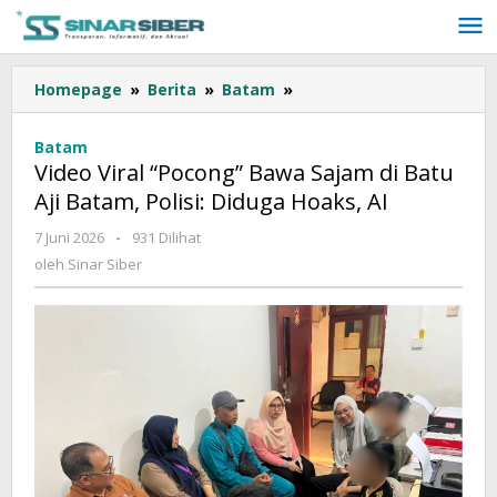
Lewati
ke
konten
Homepage
»
Berita
»
Batam
»
Video
Viral
"Pocong"
Batam
Bawa
Video Viral “Pocong” Bawa Sajam di Batu
Sajam
Aji Batam, Polisi: Diduga Hoaks, AI
di
Batu
7 Juni 2026
oleh
-
931 Dilihat
Aji
Sinar
oleh
Sinar Siber
Batam,
Siber
Polisi:
Diduga
Hoaks,
AI