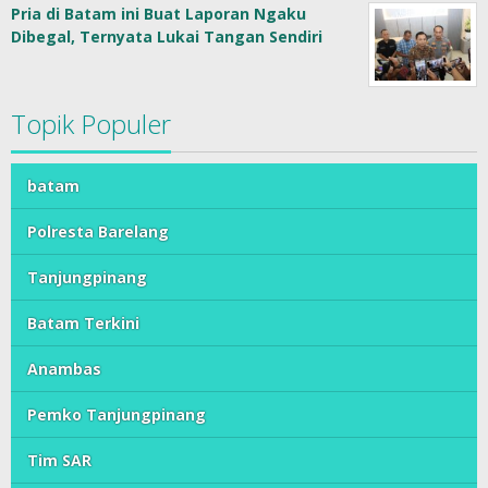
Pria di Batam ini Buat Laporan Ngaku
Dibegal, Ternyata Lukai Tangan Sendiri
Topik Populer
batam
Polresta Barelang
Tanjungpinang
Batam Terkini
Anambas
Pemko Tanjungpinang
Tim SAR