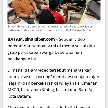
Sejumlah warga dan perwakilan instansi terkait saat berdialog
bahas sebuah video viral di medsos. Foto: Dok Polsek Batu Aji
BATAM, sinarsiber.com
– Sebuah video
beredar dan sempat viral di media sosial dan
grup percakapan warga beberapa hari
belakangan ini.
Dimana, dalam video tersebut menarasikan
adanya sosok “pocong” membawa senjata tajam
(sajam) dan berkeliaran di wilayah Perumahan
MKGR, Kelurahan Kibing, Kecamatan Batu Aji,
Kota Batam.
Menanggapi hal ini, Polsek Batu Aji langsung