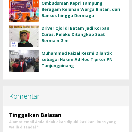
Ombudsman Kepri Tampung
Beragam Keluhan Warga Bintan, dari
Bansos hingga Dermaga
Driver Ojol di Batam Jadi Korban
Curas, Pelaku Ditangkap Saat
Bermain Gim
Muhammad Faizal Resmi Dilantik
sebagai Hakim Ad Hoc Tipikor PN
Tanjungpinang
Komentar
Tinggalkan Balasan
Alamat email Anda tidak akan dipublikasikan.
Ruas yang
wajib ditandai
*