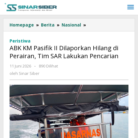
Lewati
ke
konten
Homepage
»
Berita
»
Nasional
»
ABK
KM
Pasifik
Peristiwa
II
ABK KM Pasifik II Dilaporkan Hilang di
Dilaporkan
Perairan, Tim SAR Lakukan Pencarian
Hilang
di
11 Juni 2026
oleh
-
890 Dilihat
Perairan,
Sinar
oleh
Sinar Siber
Tim
Siber
SAR
Lakukan
Pencarian