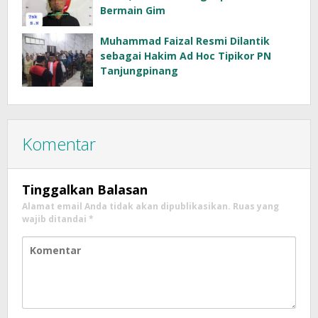
Bermain Gim
Muhammad Faizal Resmi Dilantik
sebagai Hakim Ad Hoc Tipikor PN
Tanjungpinang
Komentar
Tinggalkan Balasan
Alamat email Anda tidak akan dipublikasikan.
Ruas yang
wajib ditandai
*