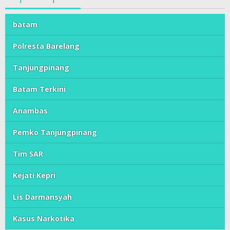
batam
Polresta Barelang
Tanjungpinang
Batam Terkini
Anambas
Pemko Tanjungpinang
Tim SAR
Kejati Kepri
Lis Darmansyah
Kasus Narkotika