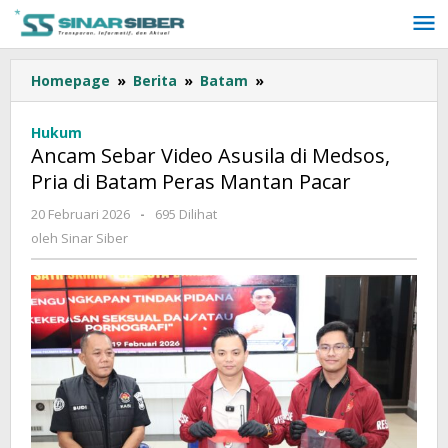
Lewati
ke
konten
Homepage
»
Berita
»
Batam
»
Ancam
Sebar
Video
Hukum
Asusila
Ancam Sebar Video Asusila di Medsos,
di
Pria di Batam Peras Mantan Pacar
Medsos,
Pria
20 Februari 2026
oleh
-
695 Dilihat
di
Sinar
oleh
Sinar Siber
Batam
Siber
Peras
Mantan
Pacar