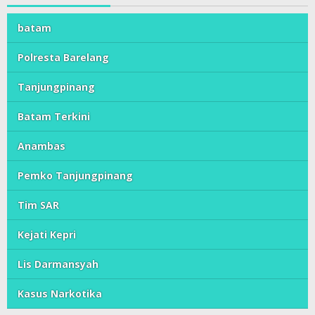
batam
Polresta Barelang
Tanjungpinang
Batam Terkini
Anambas
Pemko Tanjungpinang
Tim SAR
Kejati Kepri
Lis Darmansyah
Kasus Narkotika