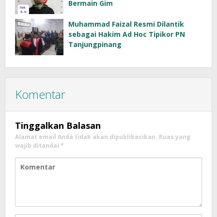
Bermain Gim
Muhammad Faizal Resmi Dilantik
sebagai Hakim Ad Hoc Tipikor PN
Tanjungpinang
Komentar
Tinggalkan Balasan
Alamat email Anda tidak akan dipublikasikan.
Ruas yang
wajib ditandai
*