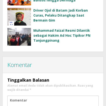
Bansos hingga Dermaga
Driver Ojol di Batam Jadi Korban
Curas, Pelaku Ditangkap Saat
Bermain Gim
Muhammad Faizal Resmi Dilantik
sebagai Hakim Ad Hoc Tipikor PN
Tanjungpinang
Komentar
Tinggalkan Balasan
Alamat email Anda tidak akan dipublikasikan.
Ruas yang
wajib ditandai
*