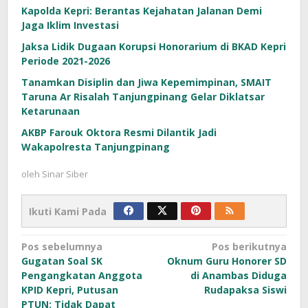
Kapolda Kepri: Berantas Kejahatan Jalanan Demi
Jaga Iklim Investasi
Jaksa Lidik Dugaan Korupsi Honorarium di BKAD Kepri
Periode 2021-2026
Tanamkan Disiplin dan Jiwa Kepemimpinan, SMAIT
Taruna Ar Risalah Tanjungpinang Gelar Diklatsar
Ketarunaan
AKBP Farouk Oktora Resmi Dilantik Jadi
Wakapolresta Tanjungpinang
oleh
Sinar Siber
Ikuti Kami Pada
Navigasi
Pos sebelumnya
Pos berikutnya
Gugatan Soal SK
Oknum Guru Honorer SD
pos
Pengangkatan Anggota
di Anambas Diduga
KPID Kepri, Putusan
Rudapaksa Siswi
PTUN: Tidak Dapat