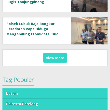
Bugis Tanjungpinang
Polsek Lubuk Baja Bongkar
Peredaran Vape Diduga
Mengandung Etomidate, Dua
Tersangka Diamankan
View More
Tag Populer
batam
Polresta Barelang