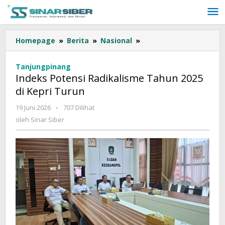
Lewati
ke
konten
Homepage
»
Berita
»
Nasional
»
Indeks
Potensi
Radikalisme
Tanjungpinang
Tahun
Indeks Potensi Radikalisme Tahun 2025
2025
di Kepri Turun
di
Kepri
19 Juni 2026
oleh
-
707 Dilihat
Turun
Sinar
oleh
Sinar Siber
Siber