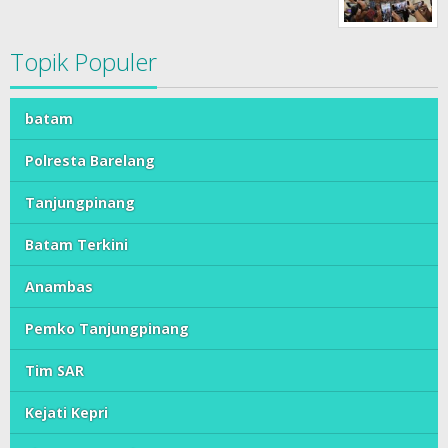
Topik Populer
batam
Polresta Barelang
Tanjungpinang
Batam Terkini
Anambas
Pemko Tanjungpinang
Tim SAR
Kejati Kepri