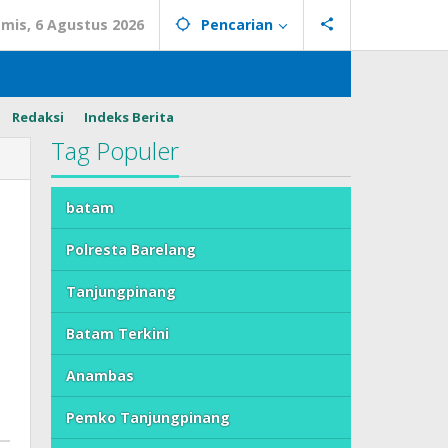
mis, 6 Agustus 2026
Pencarian
Redaksi
Indeks Berita
Tag Populer
batam
Polresta Barelang
Tanjungpinang
Batam Terkini
Anambas
Pemko Tanjungpinang