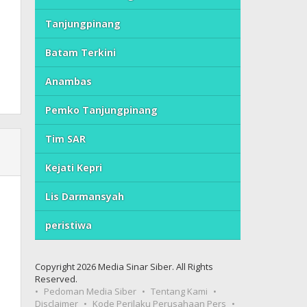
Tanjungpinang
Batam Terkini
Anambas
Pemko Tanjungpinang
Tim SAR
Kejati Kepri
Lis Darmansyah
peristiwa
Copyright 2026 Media Sinar Siber. All Rights
Reserved.
Pedoman Media Siber
Tentang Kami
Disclaimer
Kode Perilaku Perusahaan Pers