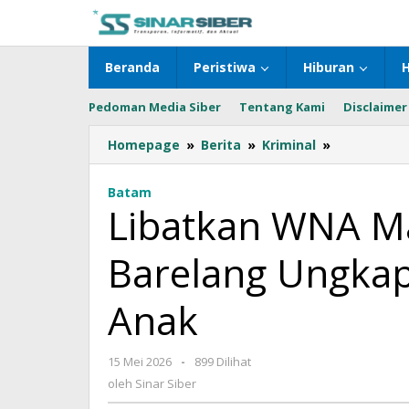
Lewati
ke
konten
Beranda
Peristiwa
Hiburan
Pedoman Media Siber
Tentang Kami
Disclaimer
Homepage
»
Berita
»
Kriminal
»
Libatkan
WNA
Malaysia,
Batam
Polresta
Libatkan WNA Mal
Barelang
Ungkap
Barelang Ungkap 
Kasus
Eksploitasi
Anak
Anak
15 Mei 2026
oleh
-
899 Dilihat
Sinar
oleh
Sinar Siber
Siber