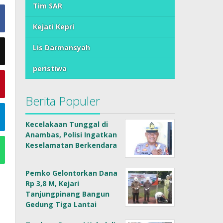
Tim SAR
Kejati Kepri
Lis Darmansyah
peristiwa
Berita Populer
Kecelakaan Tunggal di
Anambas, Polisi Ingatkan
Keselamatan Berkendara
Pemko Gelontorkan Dana
Rp 3,8 M, Kejari
Tanjungpinang Bangun
Gedung Tiga Lantai