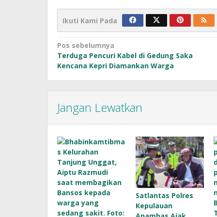
Ikuti Kami Pada
Navigasi
Pos sebelumnya
Terduga Pencuri Kabel di Gedung Saka
pos
Kencana Kepri Diamankan Warga
Jangan Lewatkan
Satlantas Polres
Kepulauan
Anambas Ajak