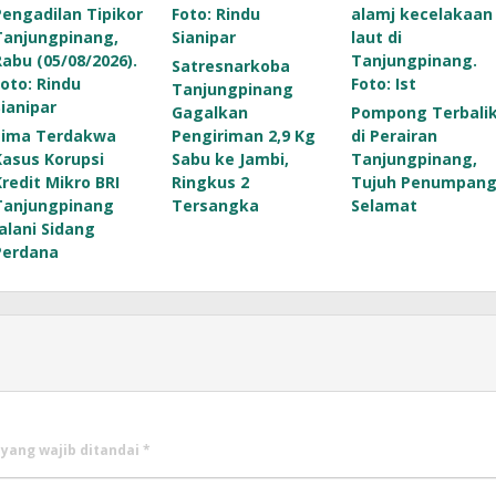
Satresnarkoba
Tanjungpinang
Gagalkan
Pompong Terbali
Lima Terdakwa
Pengiriman 2,9 Kg
di Perairan
Kasus Korupsi
Sabu ke Jambi,
Tanjungpinang,
Kredit Mikro BRI
Ringkus 2
Tujuh Penumpan
Tanjungpinang
Tersangka
Selamat
Jalani Sidang
Perdana
 yang wajib ditandai
*