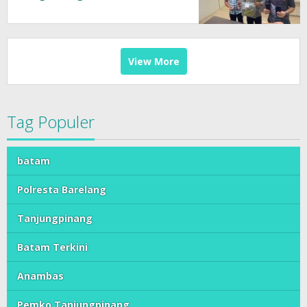
Tersangka Diamankan
View More
Tag Populer
batam
Polresta Barelang
Tanjungpinang
Batam Terkini
Anambas
Pemko Tanjungpinang