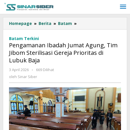
Lewati
ke
konten
Homepage
»
Berita
»
Batam
»
Pengamanan
Ibadah
Jumat
Batam Terkini
Agung,
Pengamanan Ibadah Jumat Agung, Tim
Tim
Jibom Sterilisasi Gereja Prioritas di
Jibom
Lubuk Baja
Sterilisasi
Gereja
3 April 2026
oleh
-
669 Dilihat
Prioritas
Sinar
oleh
Sinar Siber
di
Siber
Lubuk
Baja