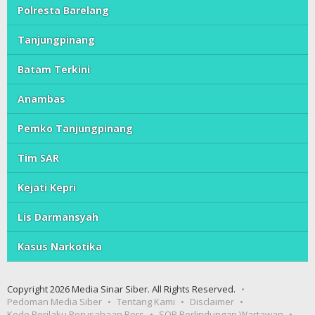
Polresta Barelang
Tanjungpinang
Batam Terkini
Anambas
Pemko Tanjungpinang
Tim SAR
Kejati Kepri
Lis Darmansyah
Kasus Narkotika
Copyright 2026 Media Sinar Siber. All Rights Reserved.
Pedoman Media Siber
Tentang Kami
Disclaimer
Kode Perilaku Perusahaan Pers
SOP Perlindungan Wartawan