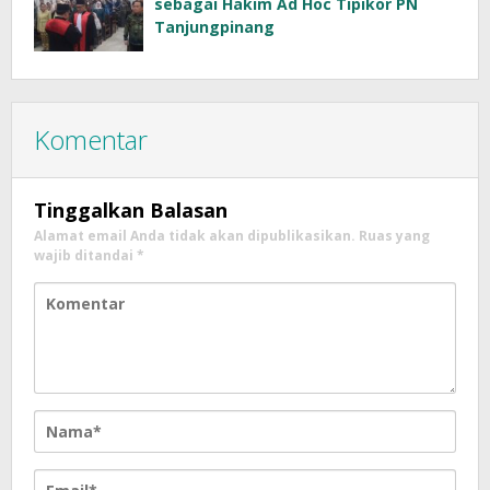
sebagai Hakim Ad Hoc Tipikor PN
Tanjungpinang
Komentar
Tinggalkan Balasan
Alamat email Anda tidak akan dipublikasikan.
Ruas yang
wajib ditandai
*