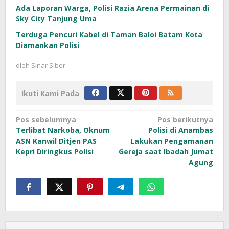
Ada Laporan Warga, Polisi Razia Arena Permainan di
Sky City Tanjung Uma
Terduga Pencuri Kabel di Taman Baloi Batam Kota
Diamankan Polisi
oleh
Sinar Siber
Ikuti Kami Pada
Navigasi
Pos sebelumnya
Pos berikutnya
Terlibat Narkoba, Oknum
Polisi di Anambas
pos
ASN Kanwil Ditjen PAS
Lakukan Pengamanan
Kepri Diringkus Polisi
Gereja saat Ibadah Jumat
Agung