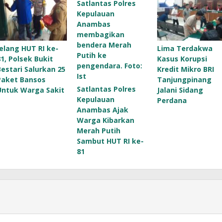
Jelang HUT RI ke-
Lima Terdakwa
81, Polsek Bukit
Kasus Korupsi
Bestari Salurkan 25
Kredit Mikro BRI
Paket Bansos
Tanjungpinang
Satlantas Polres
Untuk Warga Sakit
Jalani Sidang
Kepulauan
Perdana
Anambas Ajak
Warga Kibarkan
Merah Putih
Sambut HUT RI ke-
81