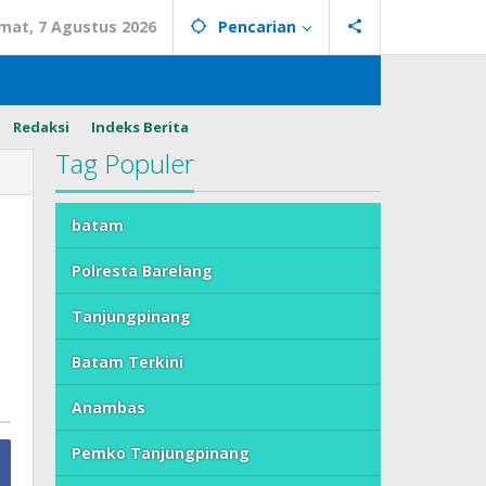
mat, 7 Agustus 2026
Pencarian
Redaksi
Indeks Berita
Tag Populer
batam
Polresta Barelang
Tanjungpinang
Batam Terkini
Anambas
Pemko Tanjungpinang