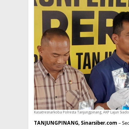
Kasatresnarkoba Polresta Tanjungpinang, AKP Lajun Siado R
TANJUNGPINANG, Sinarsiber.com
– Se