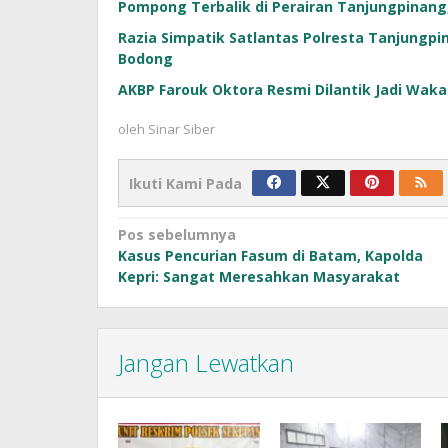
Pompong Terbalik di Perairan Tanjungpinan
Razia Simpatik Satlantas Polresta Tanjungp
Bodong
AKBP Farouk Oktora Resmi Dilantik Jadi Wak
oleh
Sinar Siber
Ikuti Kami Pada
Navigasi
Pos sebelumnya
Kasus Pencurian Fasum di Batam, Kapolda
pos
Kepri: Sangat Meresahkan Masyarakat
Jangan Lewatkan