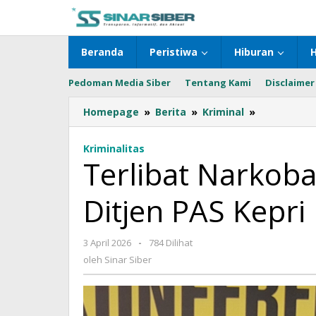
Lewati
ke
konten
Beranda
Peristiwa
Hiburan
Pedoman Media Siber
Tentang Kami
Disclaimer
Homepage
»
Berita
»
Kriminal
»
Terlibat
Narkoba,
Oknum
Kriminalitas
ASN
Terlibat Narkob
Kanwil
Ditjen
Ditjen PAS Kepri 
PAS
Kepri
Diringkus
3 April 2026
oleh
-
784 Dilihat
Polisi
Sinar
oleh
Sinar Siber
Siber