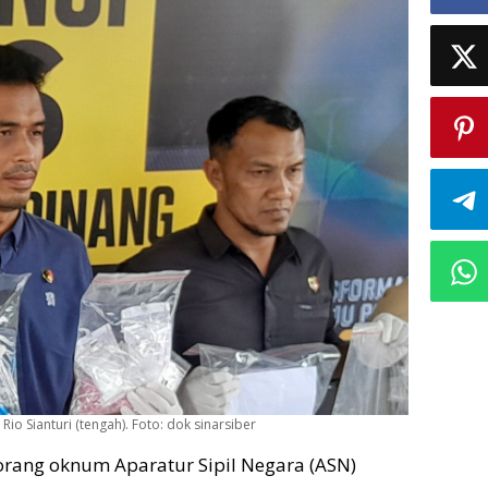
io Sianturi (tengah). Foto: dok sinarsiber
orang oknum Aparatur Sipil Negara (ASN)