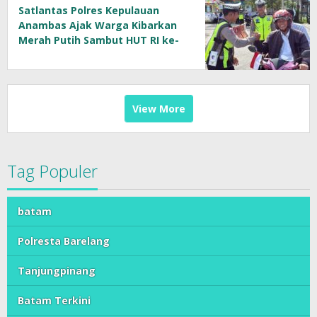
Satlantas Polres Kepulauan
Anambas Ajak Warga Kibarkan
Merah Putih Sambut HUT RI ke-
81
View More
Tag Populer
batam
Polresta Barelang
Tanjungpinang
Batam Terkini