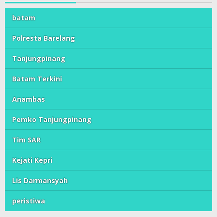
batam
Polresta Barelang
Tanjungpinang
Batam Terkini
Anambas
Pemko Tanjungpinang
Tim SAR
Kejati Kepri
Lis Darmansyah
peristiwa