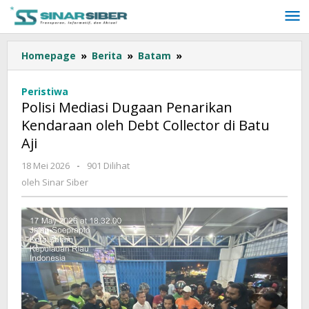
Lewati
ke
konten
Homepage
»
Berita
»
Batam
»
Polisi
Mediasi
Dugaan
Peristiwa
Penarikan
Polisi Mediasi Dugaan Penarikan
Kendaraan
Kendaraan oleh Debt Collector di Batu
oleh
Aji
Debt
Collector
18 Mei 2026
oleh
-
901 Dilihat
di
Sinar
oleh
Sinar Siber
Batu
Siber
Aji