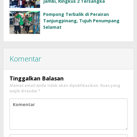
Jambi, Ringkus 2 Tersangka
Pompong Terbalik di Perairan
Tanjungpinang, Tujuh Penumpang
Selamat
Komentar
Tinggalkan Balasan
Alamat email Anda tidak akan dipublikasikan.
Ruas yang
wajib ditandai
*