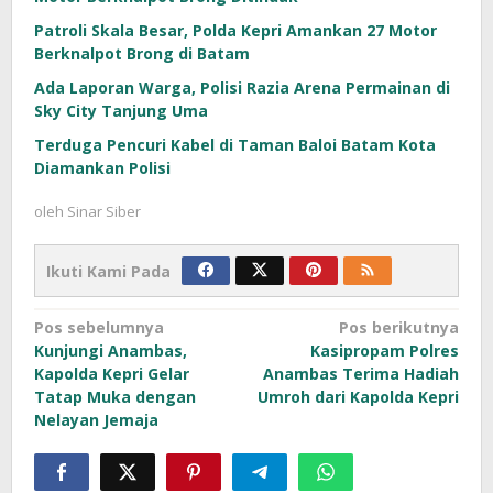
Patroli Skala Besar, Polda Kepri Amankan 27 Motor
Berknalpot Brong di Batam
Ada Laporan Warga, Polisi Razia Arena Permainan di
Sky City Tanjung Uma
Terduga Pencuri Kabel di Taman Baloi Batam Kota
Diamankan Polisi
oleh
Sinar Siber
Ikuti Kami Pada
Navigasi
Pos sebelumnya
Pos berikutnya
Kunjungi Anambas,
Kasipropam Polres
pos
Kapolda Kepri Gelar
Anambas Terima Hadiah
Tatap Muka dengan
Umroh dari Kapolda Kepri
Nelayan Jemaja