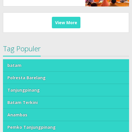
View More
Tag Populer
batam
Polresta Barelang
Tanjungpinang
Batam Terkini
Anambas
Pemko Tanjungpinang