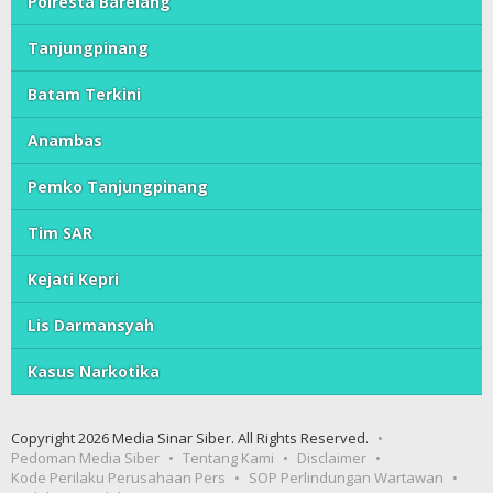
Polresta Barelang
Tanjungpinang
Batam Terkini
Anambas
Pemko Tanjungpinang
Tim SAR
Kejati Kepri
Lis Darmansyah
Kasus Narkotika
Copyright 2026 Media Sinar Siber. All Rights Reserved.
Pedoman Media Siber
Tentang Kami
Disclaimer
Kode Perilaku Perusahaan Pers
SOP Perlindungan Wartawan