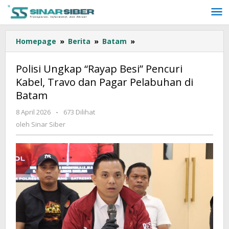
Lewati
ke
konten
Homepage
»
Berita
»
Batam
»
Polisi
Ungkap
“Rayap
Polisi Ungkap “Rayap Besi” Pencuri
Besi”
Kabel, Travo dan Pagar Pelabuhan di
Pencuri
Batam
Kabel,
Travo
8 April 2026
oleh
-
673 Dilihat
dan
Sinar
oleh
Sinar Siber
Pagar
Siber
Pelabuhan
di
Batam