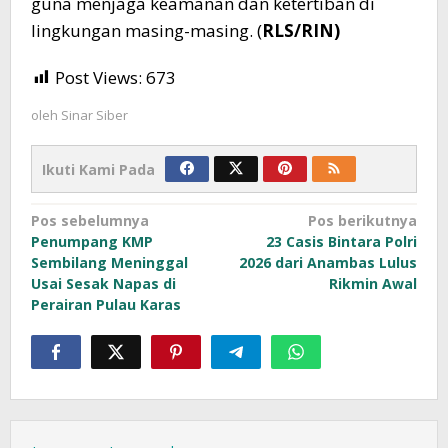
guna menjaga keamanan dan ketertiban di
lingkungan masing-masing. (
RLS/RIN)
Post Views:
673
oleh
Sinar Siber
Ikuti Kami Pada
Navigasi
Pos sebelumnya
Pos berikutnya
Penumpang KMP
23 Casis Bintara Polri
pos
Sembilang Meninggal
2026 dari Anambas Lulus
Usai Sesak Napas di
Rikmin Awal
Perairan Pulau Karas