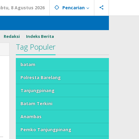
abtu, 8 Agustus 2026
Pencarian
Redaksi
Indeks Berita
Tag Populer
batam
Polresta Barelang
Tanjungpinang
Batam Terkini
Anambas
Pemko Tanjungpinang