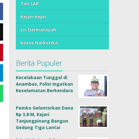
Tim SAR
Kejati Kepri
Lis Darmansyah
Kasus Narkotika
Berita Populer
Kecelakaan Tunggal di
Anambas, Polisi Ingatkan
Keselamatan Berkendara
Pemko Gelontorkan Dana
Rp 3,8 M, Kejari
Tanjungpinang Bangun
Gedung Tiga Lantai