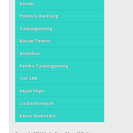
batam
Polresta Barelang
Tanjungpinang
Batam Terkini
Anambas
Pemko Tanjungpinang
Tim SAR
Kejati Kepri
Lis Darmansyah
Kasus Narkotika