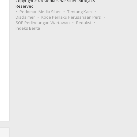
Copyright 2026 Media Sinar Siber. All Rights
Reserved.
Pedoman Media Siber
Tentang Kami
Disclaimer
Kode Perilaku Perusahaan Pers
SOP Perlindungan Wartawan
Redaksi
Indeks Berita