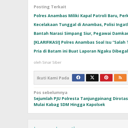
Posting Terkait
Polres Anambas Miliki Kapal Patroli Baru, P
Kecelakaan Tunggal di Anambas, Polisi Inga
Bantah Narasi Simpang Siur, Pegawai Damka
[KLARIFIKASI] Polres Anambas Soal Isu “Sala
Pria di Batam ini Buat Laporan Ngaku Dibegal
oleh
Sinar Siber
Ikuti Kami Pada
Navigasi
Pos sebelumnya
Sejumlah PJU Polresta Tanjungpinang Dirotas
pos
Mulai Kabag SDM Hingga Kapolsek