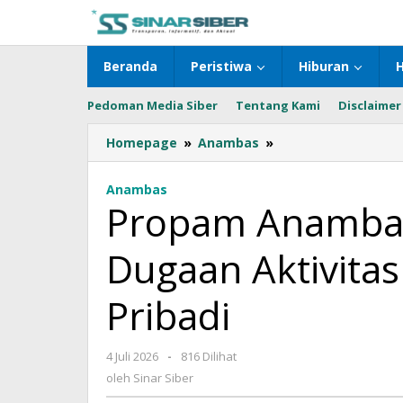
Lewati
ke
konten
Beranda
Peristiwa
Hiburan
Pedoman Media Siber
Tentang Kami
Disclaimer
Homepage
»
Anambas
»
Propam
Anambas
Lakukan
Anambas
Klarifikasi
Propam Anambas 
Dugaan
Aktivitas
Dugaan Aktivitas
Anggota
di
Lahan
Pribadi
Pribadi
4 Juli 2026
oleh
-
816 Dilihat
Sinar
oleh
Sinar Siber
Siber