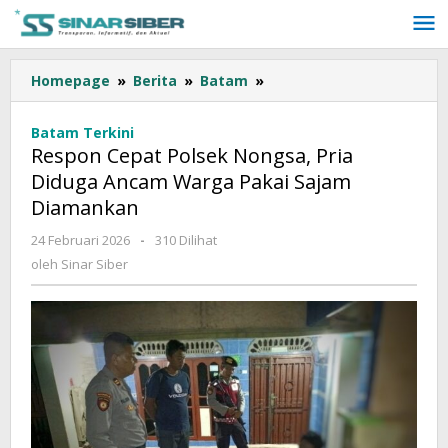
Lewati
ke
konten
Homepage
»
Berita
»
Batam
»
Respon
Cepat
Polsek
Batam Terkini
Nongsa,
Respon Cepat Polsek Nongsa, Pria
Pria
Diduga Ancam Warga Pakai Sajam
Diduga
Diamankan
Ancam
Warga
24 Februari 2026
oleh
-
310 Dilihat
Pakai
Sinar
oleh
Sinar Siber
Sajam
Siber
Diamankan