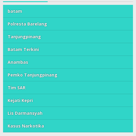
batam
Polresta Barelang
Tanjungpinang
Batam Terkini
Anambas
Pemko Tanjungpinang
Tim SAR
Kejati Kepri
Lis Darmansyah
Kasus Narkotika