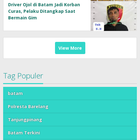
Driver Ojol di Batam Jadi Korban
Curas, Pelaku Ditangkap Saat
Bermain Gim
View More
Tag Populer
batam
Polresta Barelang
Tanjungpinang
Batam Terkini