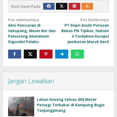
Ikuti Kami Pada
Navigasi
Pos sebelumnya
Pos berikutnya
Aksi Pencurian di
PT Kepri Anulir Putusan
pos
Sekupang, Mesin Bor dan
Bebas PN Tipikor, Hukum
Pemotong Aluminium
4 Terdakwa Korupsi
Digondol Pelaku
Jembatan Marok Kecil
Jangan Lewatkan
Lahan Kosong Seluas 600 Meter
Persegi Terbakar di Kampung Bugis
Tanjungpinang