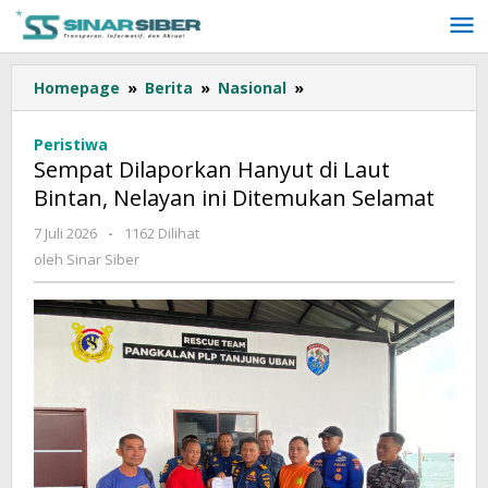
Lewati
ke
konten
Homepage
»
Berita
»
Nasional
»
Sempat
Dilaporkan
Hanyut
Peristiwa
di
Sempat Dilaporkan Hanyut di Laut
Laut
Bintan, Nelayan ini Ditemukan Selamat
Bintan,
Nelayan
7 Juli 2026
oleh
-
1162 Dilihat
ini
Sinar
oleh
Sinar Siber
Ditemukan
Siber
Selamat