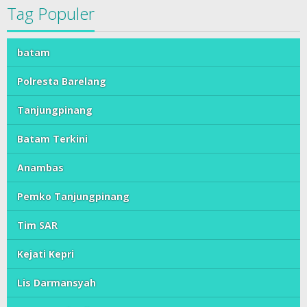
Tag Populer
batam
Polresta Barelang
Tanjungpinang
Batam Terkini
Anambas
Pemko Tanjungpinang
Tim SAR
Kejati Kepri
Lis Darmansyah